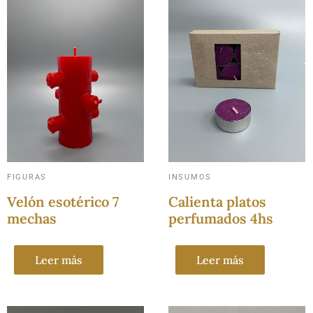
FIGURAS
INSUMOS
Velón esotérico 7
Calienta platos
mechas
perfumados 4hs
Leer más
Leer más